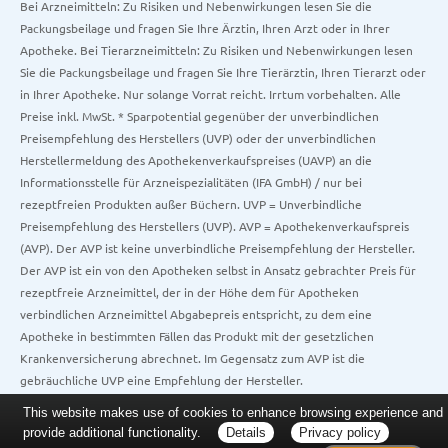
Bei Arzneimitteln: Zu Risiken und Nebenwirkungen lesen Sie die
Packungsbeilage und fragen Sie Ihre Ärztin, Ihren Arzt oder in Ihrer
Apotheke. Bei Tierarzneimitteln: Zu Risiken und Nebenwirkungen lesen
Sie die Packungsbeilage und fragen Sie Ihre Tierärztin, Ihren Tierarzt oder
in Ihrer Apotheke. Nur solange Vorrat reicht. Irrtum vorbehalten. Alle
Preise inkl. MwSt. * Sparpotential gegenüber der unverbindlichen
Preisempfehlung des Herstellers (UVP) oder der unverbindlichen
Herstellermeldung des Apothekenverkaufspreises (UAVP) an die
Informationsstelle für Arzneispezialitäten (IFA GmbH) / nur bei
rezeptfreien Produkten außer Büchern. UVP = Unverbindliche
Preisempfehlung des Herstellers (UVP). AVP = Apothekenverkaufspreis
(AVP). Der AVP ist keine unverbindliche Preisempfehlung der Hersteller.
Der AVP ist ein von den Apotheken selbst in Ansatz gebrachter Preis für
rezeptfreie Arzneimittel, der in der Höhe dem für Apotheken
verbindlichen Arzneimittel Abgabepreis entspricht, zu dem eine
Apotheke in bestimmten Fällen das Produkt mit der gesetzlichen
Krankenversicherung abrechnet. Im Gegensatz zum AVP ist die
gebräuchliche UVP eine Empfehlung der Hersteller.
This website makes use of cookies to enhance browsing experience and
provide additional functionality.
Details
Privacy policy