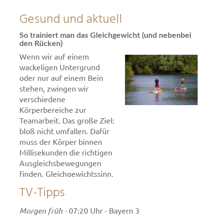
Gesund und aktuell
So trainiert man das Gleichgewicht (und nebenbei
den Rücken)
Wenn wir auf einem
wackeligen Untergrund
oder nur auf einem Bein
stehen, zwingen wir
verschiedene
Körperbereiche zur
Teamarbeit. Das große Ziel:
bloß nicht umfallen. Dafür
muss der Körper binnen
Millisekunden die richtigen
Ausgleichsbewegungen
finden. Gleichgewichtssinn,
Augen, Gehirn,
TV-Tipps
verschiedene Muskeln und
Gelenke - sie alle mischen
Morgen früh -
07:20 Uhr - Bayern 3
dabei mit. Die Balance