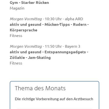
Gym - Starker Rücken
immer mal wieder gezielt
Magazin
zu trainieren, ist eine gute
Idee. Denn das stärkt unter
Morgen Vormittag -
10:30 Uhr - alpha ARD
anderem die
aktiv und gesund - Mücken-Tipps - Rudern -
Tiefenmuskulatur rund um
Körpersprache
die Wirbelsäule, der wir
Fitness
sonst meist nicht so viel
Aufmerksamkeit schenken,
Morgen Vormittag -
11:50 Uhr - Bayern 3
so die Aktion Gesunder
aktiv und gesund - Entspannungsgadgets -
Rücken (AGR).
Zöliakie - Jam-Skating
Gleichgewichtstraining hilft
Fitness
somit dabei, ...
Thema des Monats
Die richtige Vorbereitung auf den Arztbesuch