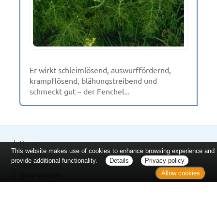
Er wirkt schleimlösend, auswurffördernd,
krampflösend, blähungstreibend und
schmeckt gut – der Fenchel...
Home
This website makes use of cookies to enhance browsing experience and
Kontakt
provide additional functionality.
Details
Privacy policy
Sitemap
Allow cookies
Datenschutz
Verbraucherrechte
Barrierefreiheit
Impressum