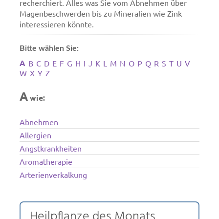
recherchiert. Alles was Sie vom Abnehmen über
Magenbeschwerden bis zu Mineralien wie Zink
interessieren könnte.
Bitte wählen Sie:
A
B
C
D
E
F
G
H
I
J
K
L
M
N
O
P
Q
R
S
T
U
V
W
X
Y
Z
A
wie:
Abnehmen
Allergien
Angstkrankheiten
Aromatherapie
Arterienverkalkung
Heilpflanze des Monats