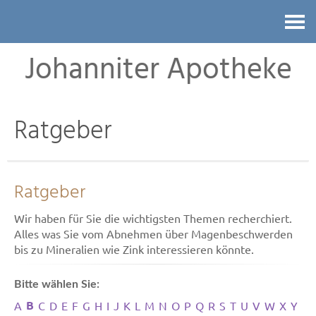
Kontakt
Johanniter Apotheke
Ratgeber
Ratgeber
Wir haben für Sie die wichtigsten Themen recherchiert.
Alles was Sie vom Abnehmen über Magenbeschwerden
bis zu Mineralien wie Zink interessieren könnte.
Bitte wählen Sie:
B
A
C
D
E
F
G
H
I
J
K
L
M
N
O
P
Q
R
S
T
U
V
W
X
Y