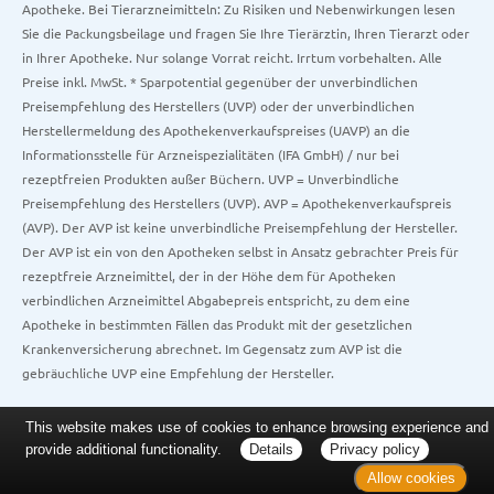
Apotheke. Bei Tierarzneimitteln: Zu Risiken und Nebenwirkungen lesen
Sie die Packungsbeilage und fragen Sie Ihre Tierärztin, Ihren Tierarzt oder
in Ihrer Apotheke. Nur solange Vorrat reicht. Irrtum vorbehalten. Alle
Preise inkl. MwSt. * Sparpotential gegenüber der unverbindlichen
Preisempfehlung des Herstellers (UVP) oder der unverbindlichen
Herstellermeldung des Apothekenverkaufspreises (UAVP) an die
Informationsstelle für Arzneispezialitäten (IFA GmbH) / nur bei
rezeptfreien Produkten außer Büchern. UVP = Unverbindliche
Preisempfehlung des Herstellers (UVP). AVP = Apothekenverkaufspreis
(AVP). Der AVP ist keine unverbindliche Preisempfehlung der Hersteller.
Der AVP ist ein von den Apotheken selbst in Ansatz gebrachter Preis für
rezeptfreie Arzneimittel, der in der Höhe dem für Apotheken
verbindlichen Arzneimittel Abgabepreis entspricht, zu dem eine
Apotheke in bestimmten Fällen das Produkt mit der gesetzlichen
Krankenversicherung abrechnet. Im Gegensatz zum AVP ist die
gebräuchliche UVP eine Empfehlung der Hersteller.
This website makes use of cookies to enhance browsing experience and
provide additional functionality.
Details
Privacy policy
Allow cookies