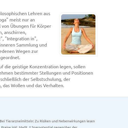
ilosophischen Lehren aus
oga" meist nur an
hl von Übungen für Körper
n, anschirren,
 "Integration in",
r inneren Sammlung und
hiedenen Wegen zur
ugeordnet.
die geistige Konzentration legen, sollen
ehmen bestimmter Stellungen und Positionen
schließlich der Selbstschulung, der
n, das Wollen und das Verhalten.
. Bei Tierarzneimitteln: Zu Risiken und Nebenwirkungen lesen
e Preise inkl. MwSt. * Sparpotential gegenüber der