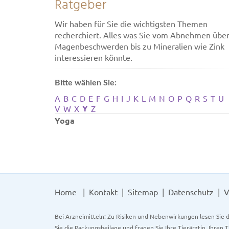
Ratgeber
Wir haben für Sie die wichtigsten Themen
recherchiert. Alles was Sie vom Abnehmen übe
Magenbeschwerden bis zu Mineralien wie Zink
interessieren könnte.
Bitte wählen Sie:
A
B
C
D
E
F
G
H
I
J
K
L
M
N
O
P
Q
R
S
T
U
Y
V
W
X
Z
Yoga
Home
Kontakt
Sitemap
Datenschutz
V
Bei Arzneimitteln: Zu Risiken und Nebenwirkungen lesen Sie d
Sie die Packungsbeilage und fragen Sie Ihre Tierärztin, Ihren 