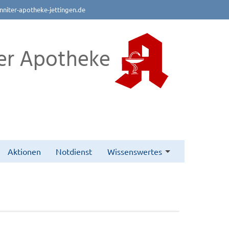
nniter-apotheke-jettingen.de
er Apotheke
Aktionen
Notdienst
Wissenswertes