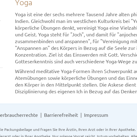
Yoga
Yoga ist eine der sechs mehrere Tausend Jahre alten ph
r
Indien. Gleichwohl man im westlichen Kulturkreis bei "Y
körperliche Übungen denkt, vereinigt Yoga eine Vielza
und Geist. Yoga steht für "Joch", und damit für "anjoche
zusammenbinden und anspannen", für "Vereinigung mit",
"Anspannen an" des Körpers in Bezug auf die Seele zu
Konzentration. Ziel ist das Einswerden mit Gott. Versc
Gotteserkenntnis sind auch verschiedene Yoga-Wege z
Während meditative Yoga-Formen ihren Schwerpunkt auf 
Atemübungen sowie körperliche Übungen und das Einn
den Körper in den Mittelpunkt stellen. Die Askese dient 
Disziplinierung des eigenen Ich in Bezug auf das Denke
erbraucherrechte
Barrierefreiheit
Impressum
ie Packungsbeilage und fragen Sie Ihre Ärztin, Ihren Arzt oder in Ihrer Apotheke
Tierarzt oder in Ihrer Apotheke. Nur solange Vorrat reicht. Irrtum vorbehalten. All