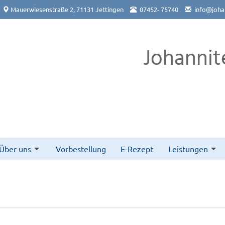
Mauerwiesenstraße 2, 71131 Jettingen
07452- 75740
info@joha
Johannit
Über uns
Vorbestellung
E-Rezept
Leistungen