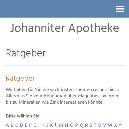
Kontakt
Johanniter Apotheke
Ratgeber
Ratgeber
Wir haben für Sie die wichtigsten Themen recherchiert.
Alles was Sie vom Abnehmen über Magenbeschwerden
bis zu Mineralien wie Zink interessieren könnte.
Bitte wählen Sie:
L
A
B
C
D
E
F
G
H
I
J
K
M
N
O
P
Q
R
S
T
U
V
W
X
Y