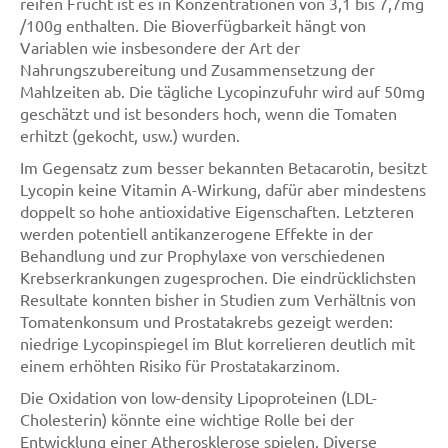
reifen Frucht ist es in Konzentrationen von 3,1 bis 7,7mg
/100g enthalten. Die Bioverfügbarkeit hängt von
Variablen wie insbesondere der Art der
Nahrungszubereitung und Zusammensetzung der
Mahlzeiten ab. Die tägliche Lycopinzufuhr wird auf 50mg
geschätzt und ist besonders hoch, wenn die Tomaten
erhitzt (gekocht, usw.) wurden.
Im Gegensatz zum besser bekannten Betacarotin, besitzt
Lycopin keine Vitamin A-Wirkung, dafür aber mindestens
doppelt so hohe antioxidative Eigenschaften. Letzteren
werden potentiell antikanzerogene Effekte in der
Behandlung und zur Prophylaxe von verschiedenen
Krebserkrankungen zugesprochen. Die eindrücklichsten
Resultate konnten bisher in Studien zum Verhältnis von
Tomatenkonsum und Prostatakrebs gezeigt werden:
niedrige Lycopinspiegel im Blut korrelieren deutlich mit
einem erhöhten Risiko für Prostatakarzinom.
Die Oxidation von low-density Lipoproteinen (LDL-
Cholesterin) könnte eine wichtige Rolle bei der
Entwicklung einer Atherosklerose spielen. Diverse