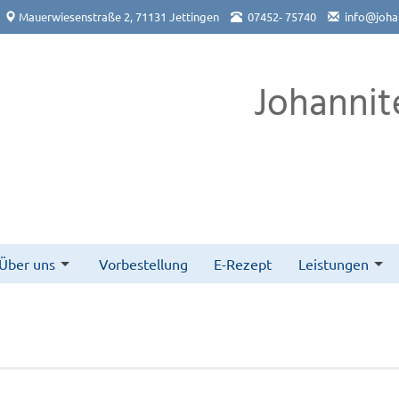
Mauerwiesenstraße 2, 71131 Jettingen
07452- 75740
info@joha
Johannit
Über uns
Vorbestellung
E-Rezept
Leistungen