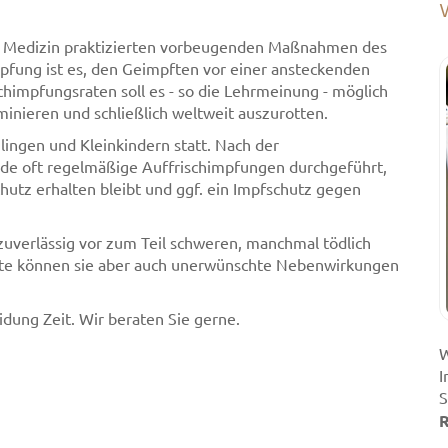
r Medizin praktizierten vorbeugenden Maßnahmen des
pfung ist es, den Geimpften vor einer ansteckenden
chimpfungsraten soll es - so die Lehrmeinung - möglich
iminieren und schließlich weltweit auszurotten.
ingen und Kleinkindern statt. Nach der
e oft regelmäßige Auffrischimpfungen durchgeführt,
hutz erhalten bleibt und ggf. ein Impfschutz gegen
zuverlässig vor zum Teil schweren, manchmal tödlich
eite können sie aber auch unerwünschte Nebenwirkungen
idung Zeit. Wir beraten Sie gerne.
W
I
S
R