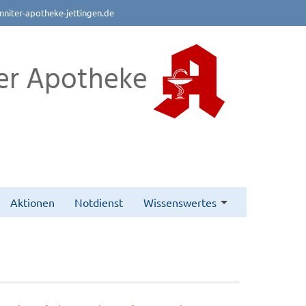
nniter-apotheke-jettingen.de
er Apotheke
Aktionen
Notdienst
Wissenswertes