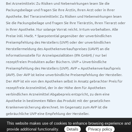
Bei Arzneimitteln: Zu Risiken und Nebenwirkungen lesen Sie die
Packungsbeilage und fragen Sie Ihre Ärztin, Ihren Arzt oder in Ihrer
Apotheke. Bei Tierarzneimitteln: Zu Risiken und Nebenwirkungen lesen
Sie die Packungsbeilage und fragen Sie Ihre Tierärztin, Ihren Tierarzt oder
in Ihrer Apotheke. Nur solange Vorrat reicht. Irrtum vorbehalten. Alle
Preise inkl. MwSt. * Sparpotential gegenüber der unverbindlichen
Preisempfehlung des Herstellers (UVP) oder der unverbindlichen
Herstellermeldung des Apothekenverkaufspreises (UAVP) an die
Informationsstelle für Arzneispezialitäten (IFA GmbH) / nur bei
rezeptfreien Produkten außer Büchern. UVP = Unverbindliche
Preisempfehlung des Herstellers (UVP). AVP = Apothekenverkaufspreis
(AVP). Der AVP ist keine unverbindliche Preisempfehlung der Hersteller.
Der AVP ist ein von den Apotheken selbst in Ansatz gebrachter Preis für
rezeptfreie Arzneimittel, der in der Höhe dem für Apotheken
verbindlichen Arzneimittel Abgabepreis entspricht, zu dem eine
Apotheke in bestimmten Fällen das Produkt mit der gesetzlichen
Krankenversicherung abrechnet. Im Gegensatz zum AVP ist die
gebräuchliche UVP eine Empfehlung der Hersteller.
This website makes use of cookies to enhance browsing experience and
provide additional functionality.
Details
Privacy policy