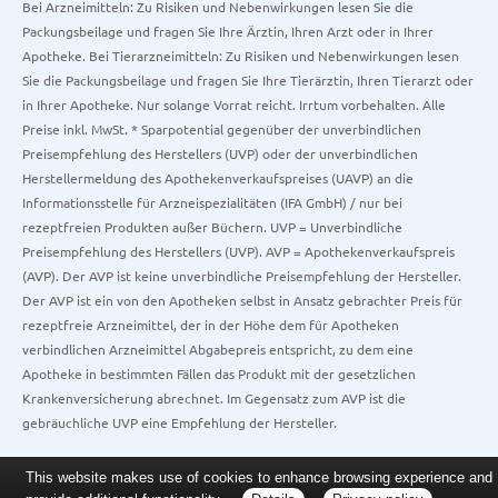
Bei Arzneimitteln: Zu Risiken und Nebenwirkungen lesen Sie die
Packungsbeilage und fragen Sie Ihre Ärztin, Ihren Arzt oder in Ihrer
Apotheke. Bei Tierarzneimitteln: Zu Risiken und Nebenwirkungen lesen
Sie die Packungsbeilage und fragen Sie Ihre Tierärztin, Ihren Tierarzt oder
in Ihrer Apotheke. Nur solange Vorrat reicht. Irrtum vorbehalten. Alle
Preise inkl. MwSt. * Sparpotential gegenüber der unverbindlichen
Preisempfehlung des Herstellers (UVP) oder der unverbindlichen
Herstellermeldung des Apothekenverkaufspreises (UAVP) an die
Informationsstelle für Arzneispezialitäten (IFA GmbH) / nur bei
rezeptfreien Produkten außer Büchern. UVP = Unverbindliche
Preisempfehlung des Herstellers (UVP). AVP = Apothekenverkaufspreis
(AVP). Der AVP ist keine unverbindliche Preisempfehlung der Hersteller.
Der AVP ist ein von den Apotheken selbst in Ansatz gebrachter Preis für
rezeptfreie Arzneimittel, der in der Höhe dem für Apotheken
verbindlichen Arzneimittel Abgabepreis entspricht, zu dem eine
Apotheke in bestimmten Fällen das Produkt mit der gesetzlichen
Krankenversicherung abrechnet. Im Gegensatz zum AVP ist die
gebräuchliche UVP eine Empfehlung der Hersteller.
This website makes use of cookies to enhance browsing experience and