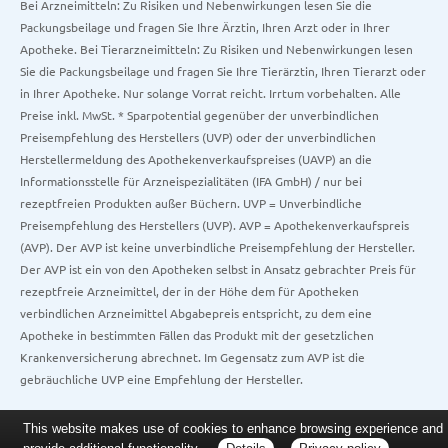
Bei Arzneimitteln: Zu Risiken und Nebenwirkungen lesen Sie die
Packungsbeilage und fragen Sie Ihre Ärztin, Ihren Arzt oder in Ihrer
Apotheke. Bei Tierarzneimitteln: Zu Risiken und Nebenwirkungen lesen
Sie die Packungsbeilage und fragen Sie Ihre Tierärztin, Ihren Tierarzt oder
in Ihrer Apotheke. Nur solange Vorrat reicht. Irrtum vorbehalten. Alle
Preise inkl. MwSt. * Sparpotential gegenüber der unverbindlichen
Preisempfehlung des Herstellers (UVP) oder der unverbindlichen
Herstellermeldung des Apothekenverkaufspreises (UAVP) an die
Informationsstelle für Arzneispezialitäten (IFA GmbH) / nur bei
rezeptfreien Produkten außer Büchern. UVP = Unverbindliche
Preisempfehlung des Herstellers (UVP). AVP = Apothekenverkaufspreis
(AVP). Der AVP ist keine unverbindliche Preisempfehlung der Hersteller.
Der AVP ist ein von den Apotheken selbst in Ansatz gebrachter Preis für
rezeptfreie Arzneimittel, der in der Höhe dem für Apotheken
verbindlichen Arzneimittel Abgabepreis entspricht, zu dem eine
Apotheke in bestimmten Fällen das Produkt mit der gesetzlichen
Krankenversicherung abrechnet. Im Gegensatz zum AVP ist die
gebräuchliche UVP eine Empfehlung der Hersteller.
This website makes use of cookies to enhance browsing experience and