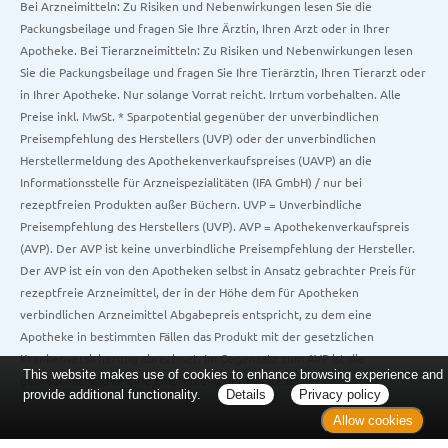
Bei Arzneimitteln: Zu Risiken und Nebenwirkungen lesen Sie die
Packungsbeilage und fragen Sie Ihre Ärztin, Ihren Arzt oder in Ihrer
Apotheke. Bei Tierarzneimitteln: Zu Risiken und Nebenwirkungen lesen
Sie die Packungsbeilage und fragen Sie Ihre Tierärztin, Ihren Tierarzt oder
in Ihrer Apotheke. Nur solange Vorrat reicht. Irrtum vorbehalten. Alle
Preise inkl. MwSt. * Sparpotential gegenüber der unverbindlichen
Preisempfehlung des Herstellers (UVP) oder der unverbindlichen
Herstellermeldung des Apothekenverkaufspreises (UAVP) an die
Informationsstelle für Arzneispezialitäten (IFA GmbH) / nur bei
rezeptfreien Produkten außer Büchern. UVP = Unverbindliche
Preisempfehlung des Herstellers (UVP). AVP = Apothekenverkaufspreis
(AVP). Der AVP ist keine unverbindliche Preisempfehlung der Hersteller.
Der AVP ist ein von den Apotheken selbst in Ansatz gebrachter Preis für
rezeptfreie Arzneimittel, der in der Höhe dem für Apotheken
verbindlichen Arzneimittel Abgabepreis entspricht, zu dem eine
Apotheke in bestimmten Fällen das Produkt mit der gesetzlichen
Krankenversicherung abrechnet. Im Gegensatz zum AVP ist die
This website makes use of cookies to enhance browsing experience and
gebräuchliche UVP eine Empfehlung der Hersteller.
provide additional functionality.
Details
Privacy policy
Allow cookies