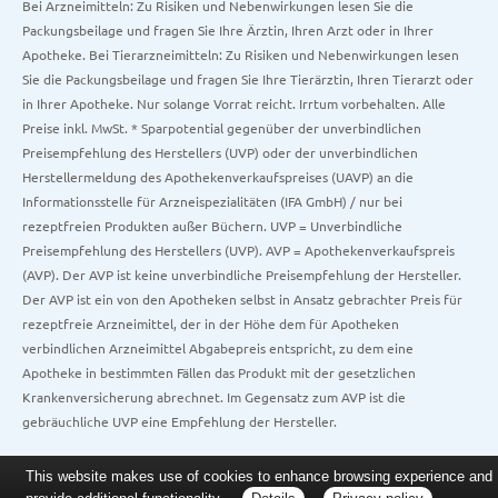
Bei Arzneimitteln: Zu Risiken und Nebenwirkungen lesen Sie die
Packungsbeilage und fragen Sie Ihre Ärztin, Ihren Arzt oder in Ihrer
Apotheke. Bei Tierarzneimitteln: Zu Risiken und Nebenwirkungen lesen
Sie die Packungsbeilage und fragen Sie Ihre Tierärztin, Ihren Tierarzt oder
in Ihrer Apotheke. Nur solange Vorrat reicht. Irrtum vorbehalten. Alle
Preise inkl. MwSt. * Sparpotential gegenüber der unverbindlichen
Preisempfehlung des Herstellers (UVP) oder der unverbindlichen
Herstellermeldung des Apothekenverkaufspreises (UAVP) an die
Informationsstelle für Arzneispezialitäten (IFA GmbH) / nur bei
rezeptfreien Produkten außer Büchern. UVP = Unverbindliche
Preisempfehlung des Herstellers (UVP). AVP = Apothekenverkaufspreis
(AVP). Der AVP ist keine unverbindliche Preisempfehlung der Hersteller.
Der AVP ist ein von den Apotheken selbst in Ansatz gebrachter Preis für
rezeptfreie Arzneimittel, der in der Höhe dem für Apotheken
verbindlichen Arzneimittel Abgabepreis entspricht, zu dem eine
Apotheke in bestimmten Fällen das Produkt mit der gesetzlichen
Krankenversicherung abrechnet. Im Gegensatz zum AVP ist die
gebräuchliche UVP eine Empfehlung der Hersteller.
This website makes use of cookies to enhance browsing experience and