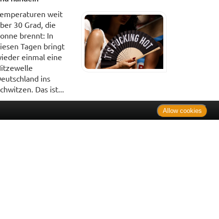
emperaturen weit
ber 30 Grad, die
onne brennt: In
iesen Tagen bringt
ieder einmal eine
itzewelle
eutschland ins
chwitzen. Das ist...
Allow cookies
. Bei Tierarzneimitteln: Zu Risiken und Nebenwirkungen lesen
e Preise inkl. MwSt. * Sparpotential gegenüber der
 Informationsstelle für Arzneispezialitäten (IFA GmbH) / nur
 Der AVP ist keine unverbindliche Preisempfehlung der
ken verbindlichen Arzneimittel Abgabepreis entspricht, zu dem
iche UVP eine Empfehlung der Hersteller.