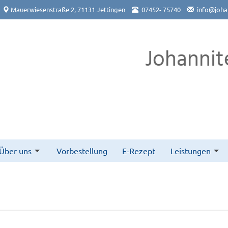
Mauerwiesenstraße 2, 71131 Jettingen
07452- 75740
info@joha
Johannit
Über uns
Vorbestellung
E-Rezept
Leistungen