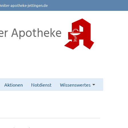
nniter-apotheke-jettingen.de
er Apotheke
Aktionen
Notdienst
Wissenswertes