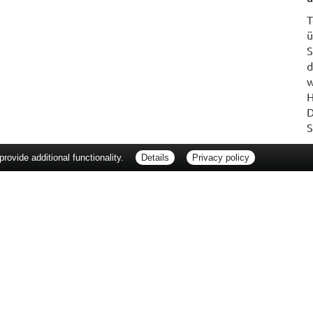
T
ü
S
d
w
H
D
S
ovide additional functionality.
Details
Privacy policy
erbraucherrechte
Barrierefreiheit
Impressum
ie Packungsbeilage und fragen Sie Ihre Ärztin, Ihren Arzt oder in Ihrer Apotheke
Tierarzt oder in Ihrer Apotheke. Nur solange Vorrat reicht. Irrtum vorbehalten. All
er unverbindlichen Herstellermeldung des Apothekenverkaufspreises (UAVP) an die
che Preisempfehlung des Herstellers (UVP). AVP = Apothekenverkaufspreis (AVP).
tz gebrachter Preis für rezeptfreie Arzneimittel, der in der Höhe dem für Apothe
tzlichen Krankenversicherung abrechnet. Im Gegensatz zum AVP ist die gebräuchl