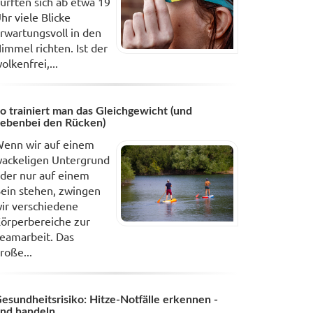
ürften sich ab etwa 19
hr viele Blicke
rwartungsvoll in den
immel richten. Ist der
olkenfrei,...
o trainiert man das Gleichgewicht (und
ebenbei den Rücken)
enn wir auf einem
ackeligen Untergrund
der nur auf einem
ein stehen, zwingen
ir verschiedene
örperbereiche zur
eamarbeit. Das
roße...
esundheitsrisiko: Hitze-Notfälle erkennen -
nd handeln